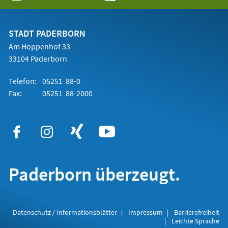
in
einem
neuen
Tab)
STADT PADERBORN
Am Hoppenhof 33
33104 Paderborn
Telefon:
05251 88-0
Fax:
05251 88-2000
Paderborn überzeugt.
Datenschutz / Informationsblätter
Impressum
Barrierefreiheit
Leichte Sprache