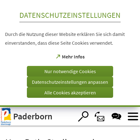
Inhalt anspringen
DATENSCHUTZEINSTELLUNGEN
Durch die Nutzung dieser Website erklären Sie sich damit
einverstanden, dass diese Seite Cookies verwendet.
(Öffnet
Mehr Infos
in
einem
Nur notwendige Cookies
neuen
Tab)
Datenschutzeinstellungen anpassen
Alle Cookies akzeptieren
Visuelle
Paderborn
Assistenzsoftware
öffnen.