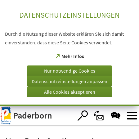
Inhalt anspringen
DATENSCHUTZEINSTELLUNGEN
Durch die Nutzung dieser Website erklären Sie sich damit
einverstanden, dass diese Seite Cookies verwendet.
(Öffnet
Mehr Infos
in
einem
Nur notwendige Cookies
neuen
Tab)
Datenschutzeinstellungen anpassen
Alle Cookies akzeptieren
Visuelle
Paderborn
Assistenzsoftware
öffnen.