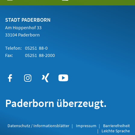
in
einem
neuen
Tab)
STADT PADERBORN
Am Hoppenhof 33
33104 Paderborn
Telefon:
05251 88-0
Fax:
05251 88-2000
Paderborn überzeugt.
Datenschutz / Informationsblätter
Impressum
Barrierefreiheit
Leichte Sprache