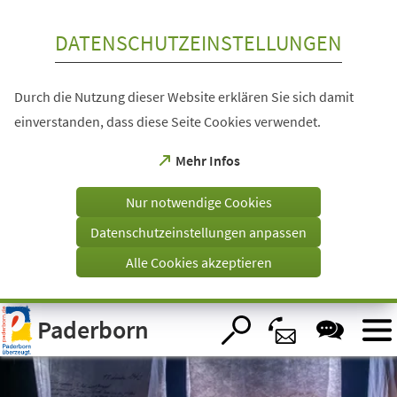
Inhalt anspringen
DATENSCHUTZEINSTELLUNGEN
Durch die Nutzung dieser Website erklären Sie sich damit
einverstanden, dass diese Seite Cookies verwendet.
(Öffnet
Mehr Infos
in
einem
Nur notwendige Cookies
neuen
Tab)
Datenschutzeinstellungen anpassen
Alle Cookies akzeptieren
Visuelle
Paderborn
Assistenzsoftware
öffnen.