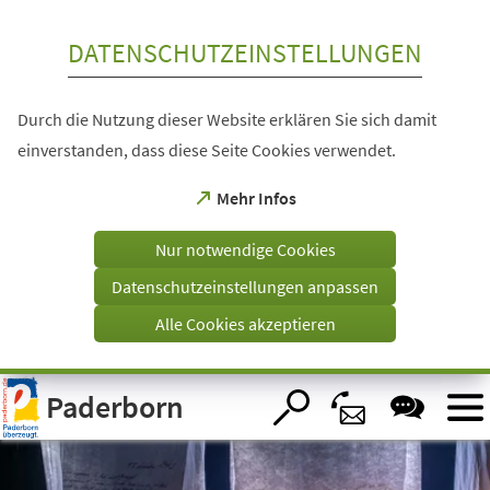
Inhalt anspringen
DATENSCHUTZEINSTELLUNGEN
Durch die Nutzung dieser Website erklären Sie sich damit
einverstanden, dass diese Seite Cookies verwendet.
(Öffnet
Mehr Infos
in
einem
Nur notwendige Cookies
neuen
Tab)
Datenschutzeinstellungen anpassen
Alle Cookies akzeptieren
Visuelle
Paderborn
Assistenzsoftware
öffnen.