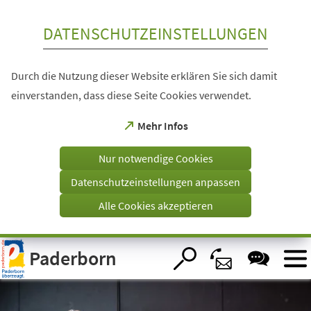
Inhalt anspringen
DATENSCHUTZEINSTELLUNGEN
Durch die Nutzung dieser Website erklären Sie sich damit
einverstanden, dass diese Seite Cookies verwendet.
(Öffnet
Mehr Infos
in
einem
Nur notwendige Cookies
neuen
Tab)
Datenschutzeinstellungen anpassen
Alle Cookies akzeptieren
Visuelle
Paderborn
Assistenzsoftware
öffnen.