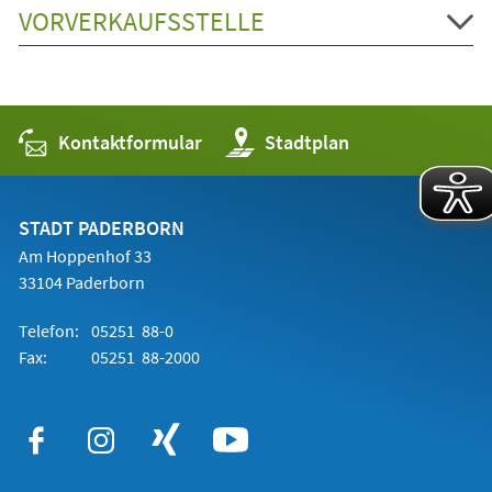
VORVERKAUFSSTELLE
Kontaktformular
(Öffnet
Stadtplan
in
einem
neuen
Tab)
STADT PADERBORN
Am Hoppenhof 33
33104 Paderborn
Telefon:
05251 88-0
Fax:
05251 88-2000