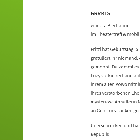
GRRRLS
Veranstaltungsinformationen
von Uta Bierbaum
im Theatertreff & mobil
Fritzi hat Geburtstag. S
gratuliert ihr niemand, 
gemobbt. Da kommt es i
Luzy sie kurzerhand auf
ihrem alten Volvo mit
ihres verstorbenen Ehe
mysteriöse Anhalterin 
an Geld fürs Tanken ged
Unerschrocken und hart
Republik.