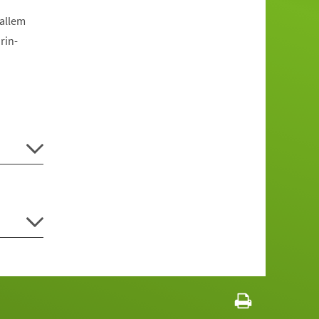
allem
rin-