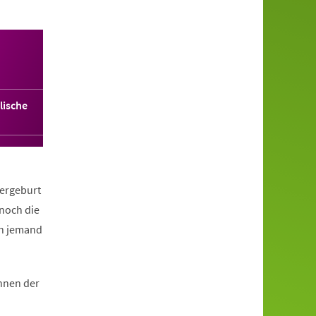
lische
ergeburt
noch die
ch jemand
hnen der