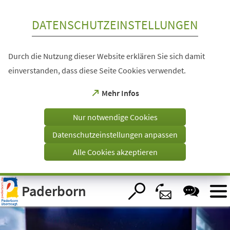
Inhalt anspringen
DATENSCHUTZEINSTELLUNGEN
Durch die Nutzung dieser Website erklären Sie sich damit
einverstanden, dass diese Seite Cookies verwendet.
(Öffnet
Mehr Infos
in
einem
Nur notwendige Cookies
neuen
Tab)
Datenschutzeinstellungen anpassen
Alle Cookies akzeptieren
Visuelle
Paderborn
Assistenzsoftware
öffnen.