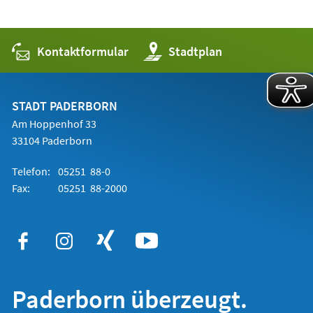
Kontaktformular
(Öffnet
Stadtplan
in
einem
neuen
Tab)
STADT PADERBORN
Am Hoppenhof 33
33104 Paderborn
Telefon:
05251 88-0
Fax:
05251 88-2000
Paderborn überzeugt.