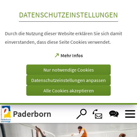
Inhalt anspringen
DATENSCHUTZEINSTELLUNGEN
Durch die Nutzung dieser Website erklären Sie sich damit
einverstanden, dass diese Seite Cookies verwendet.
(Öffnet
Mehr Infos
in
einem
Nur notwendige Cookies
neuen
Tab)
Datenschutzeinstellungen anpassen
Alle Cookies akzeptieren
Visuelle
Paderborn
Assistenzsoftware
öffnen.