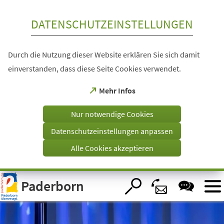
Inhalt anspringen
DATENSCHUTZEINSTELLUNGEN
Durch die Nutzung dieser Website erklären Sie sich damit
einverstanden, dass diese Seite Cookies verwendet.
(Öffnet
Mehr Infos
in
einem
Nur notwendige Cookies
neuen
Tab)
Datenschutzeinstellungen anpassen
Alle Cookies akzeptieren
Visuelle
Paderborn
Assistenzsoftware
öffnen.