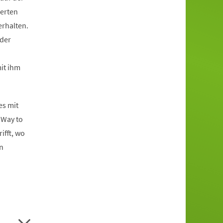
ierten
erhalten.
 der
it ihm
es mit
 Way to
ifft, wo
n