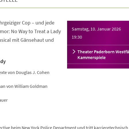
 ehrgeiziger Cop – und jede
Samstag, 10. Januar 2026
or: No Way to Treat a Lady
19:30
Musical mit Gänsehaut und
Theater Paderborn Westfä
Kammerspiele
ady
xte von Douglas J. Cohen
an von William Goldman
auer
ctive beim New York Police Department und tritt karrieretechnisch 