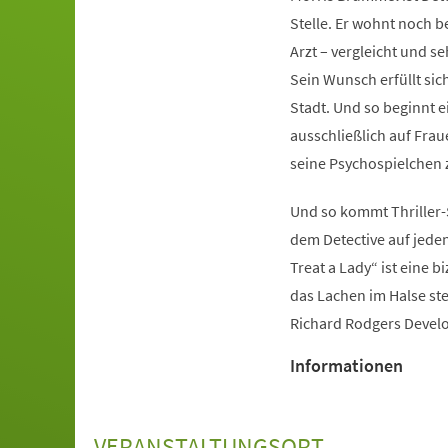
Stelle. Er wohnt noch 
Arzt – vergleicht und 
Sein Wunsch erfüllt sich
Stadt. Und so beginnt e
ausschließlich auf Fra
seine Psychospielchen z
Und so kommt Thriller-S
dem Detective auf jeden
Treat a Lady“ ist eine 
das Lachen im Halse ste
Richard Rodgers Develo
Informationen
VERANSTALTUNGSORT