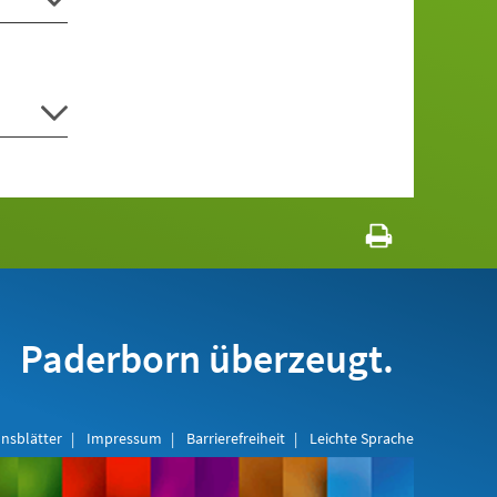
Paderborn überzeugt.
nsblätter
Impressum
Barrierefreiheit
Leichte Sprache