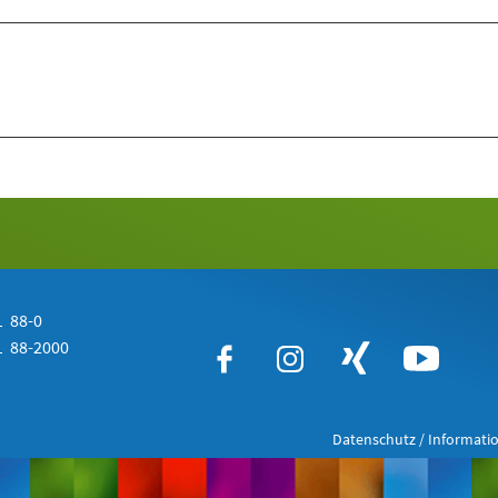
 88-0
 88-2000
Datenschutz / Informatio