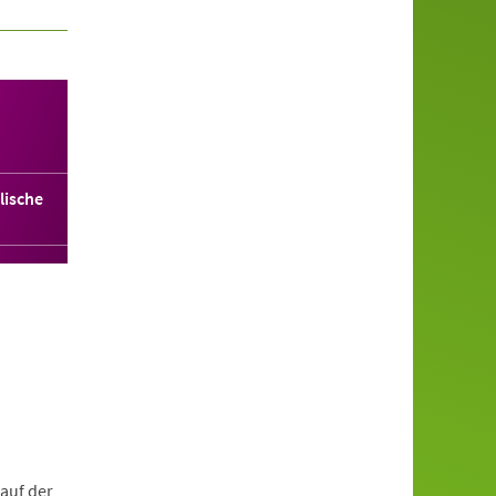
lische
auf der