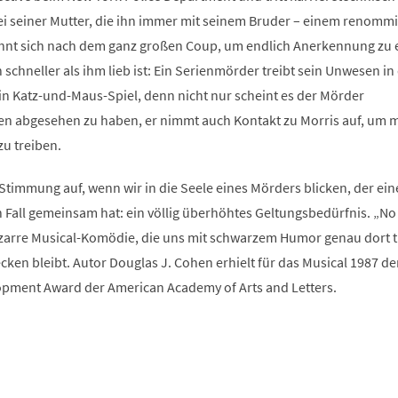
bei seiner Mutter, die ihn immer mit seinem Bruder – einem renomm
sehnt sich nach dem ganz großen Coup, um endlich Anerkennung zu 
 schneller als ihm lieb ist: Ein Serienmörder treibt sein Unwesen in
in Katz-und-Maus-Spiel, denn nicht nur scheint es der Mörder
uen abgesehen zu haben, er nimmt auch Kontakt zu Morris auf, um m
u treiben.
timmung auf, wenn wir in die Seele eines Mörders blicken, der ein
 Fall gemeinsam hat: ein völlig überhöhtes Geltungsbedürfnis. „No
bizarre Musical-Komödie, die uns mit schwarzem Humor genau dort tr
cken bleibt. Autor Douglas J. Cohen erhielt für das Musical 1987 de
pment Award der American Academy of Arts and Letters.