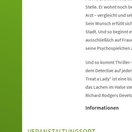
Stelle. Er wohnt noch 
Arzt – vergleicht und 
Sein Wunsch erfüllt sich
Stadt. Und so beginnt e
ausschließlich auf Fra
seine Psychospielchen z
Und so kommt Thriller-S
dem Detective auf jeden
Treat a Lady“ ist eine 
das Lachen im Halse ste
Richard Rodgers Develo
Informationen
VERANSTALTUNGSORT