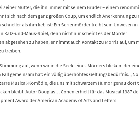
bei seiner Mutter, die ihn immer mit seinem Bruder – einem renomm
sehnt sich nach dem ganz großen Coup, um endlich Anerkennung zu 
 schneller als ihm lieb ist: Ein Serienmörder treibt sein Unwesen in
in Katz-und-Maus-Spiel, denn nicht nur scheint es der Mörder
uen abgesehen zu haben, er nimmt auch Kontakt zu Morris auf, um m
u treiben.
timmung auf, wenn wir in die Seele eines Mörders blicken, der ein
 Fall gemeinsam hat: ein völlig überhöhtes Geltungsbedürfnis. „No
bizarre Musical-Komödie, die uns mit schwarzem Humor genau dort tr
cken bleibt. Autor Douglas J. Cohen erhielt für das Musical 1987 de
pment Award der American Academy of Arts and Letters.