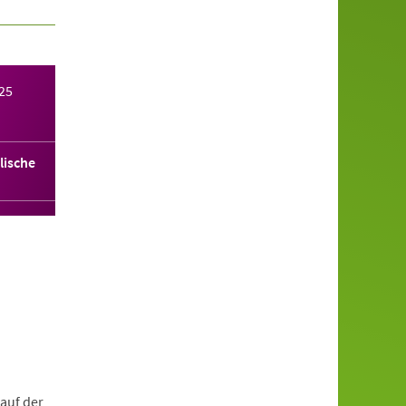
25
lische
auf der