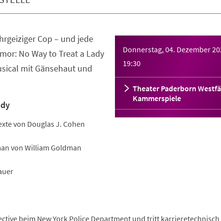
 ehrgeiziger Cop – und jede
Donnerstag, 04. Dezember 20
or: No Way to Treat a Lady
19:30
Musical mit Gänsehaut und
Theater Paderborn Westfä
Kammerspiele
ady
xte von Douglas J. Cohen
an von William Goldman
auer
ctive beim New York Police Department und tritt karrieretechnisch 