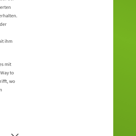
ierten
erhalten.
 der
it ihm
es mit
 Way to
ifft, wo
n