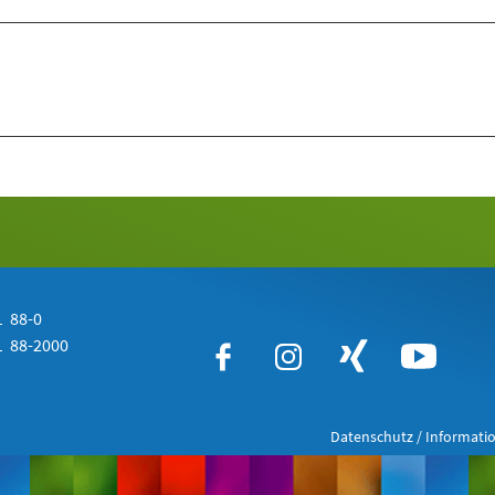
 88-0
 88-2000
Datenschutz / Informatio