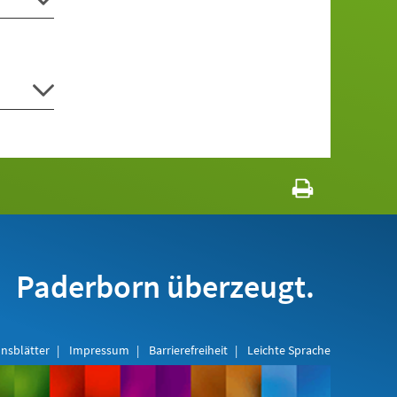
Paderborn überzeugt.
nsblätter
Impressum
Barrierefreiheit
Leichte Sprache