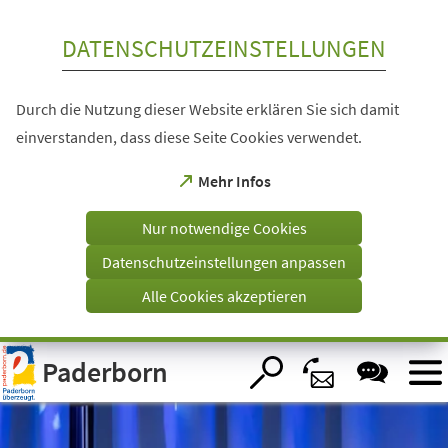
Inhalt anspringen
DATENSCHUTZEINSTELLUNGEN
Durch die Nutzung dieser Website erklären Sie sich damit
einverstanden, dass diese Seite Cookies verwendet.
(Öffnet
Mehr Infos
in
einem
Nur notwendige Cookies
neuen
Tab)
Datenschutzeinstellungen anpassen
Alle Cookies akzeptieren
Visuelle
Paderborn
Assistenzsoftware
öffnen.