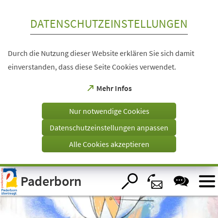
Inhalt anspringen
DATENSCHUTZEINSTELLUNGEN
Durch die Nutzung dieser Website erklären Sie sich damit
einverstanden, dass diese Seite Cookies verwendet.
(Öffnet
Mehr Infos
in
einem
Nur notwendige Cookies
neuen
Tab)
Datenschutzeinstellungen anpassen
Alle Cookies akzeptieren
Visuelle
Paderborn
Assistenzsoftware
öffnen.