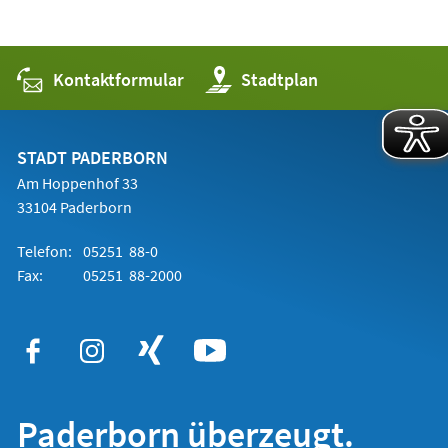
Kontaktformular
(Öffnet
Stadtplan
in
einem
neuen
Tab)
STADT PADERBORN
Am Hoppenhof 33
33104 Paderborn
Telefon:
05251 88-0
Fax:
05251 88-2000
Paderborn überzeugt.