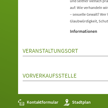
und seither vielfach prä
auf: Wie verhandeln wir 
– sexuelle Gewalt? Wer
Glaubwürdigkeit, Schut
Informationen
VERANSTALTUNGSORT
VORVERKAUFSSTELLE
Kontaktformular
(Öffnet
Stadtplan
in