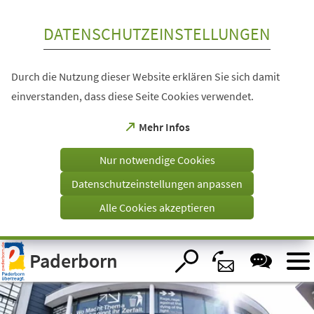
Inhalt anspringen
DATENSCHUTZEINSTELLUNGEN
Durch die Nutzung dieser Website erklären Sie sich damit
einverstanden, dass diese Seite Cookies verwendet.
(Öffnet
Mehr Infos
in
einem
Nur notwendige Cookies
neuen
Tab)
Datenschutzeinstellungen anpassen
Alle Cookies akzeptieren
Visuelle
Paderborn
Assistenzsoftware
öffnen.