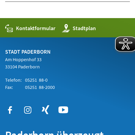
Kontaktformular
(Öffnet
Stadtplan
in
einem
neuen
Tab)
STADT PADERBORN
Am Hoppenhof 33
33104 Paderborn
Telefon:
05251 88-0
Fax:
05251 88-2000