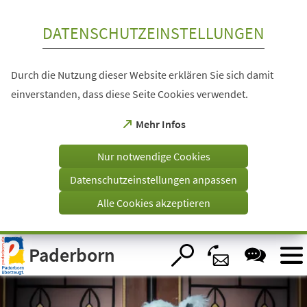
Inhalt anspringen
DATENSCHUTZEINSTELLUNGEN
Durch die Nutzung dieser Website erklären Sie sich damit
einverstanden, dass diese Seite Cookies verwendet.
(Öffnet
Mehr Infos
in
einem
Nur notwendige Cookies
neuen
Tab)
Datenschutzeinstellungen anpassen
Alle Cookies akzeptieren
Visuelle
Paderborn
Assistenzsoftware
öffnen.