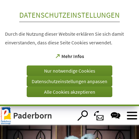
Inhalt anspringen
DATENSCHUTZEINSTELLUNGEN
Durch die Nutzung dieser Website erklären Sie sich damit
einverstanden, dass diese Seite Cookies verwendet.
(Öffnet
Mehr Infos
in
einem
Nur notwendige Cookies
neuen
Tab)
Datenschutzeinstellungen anpassen
Alle Cookies akzeptieren
Visuelle
Paderborn
Assistenzsoftware
öffnen.