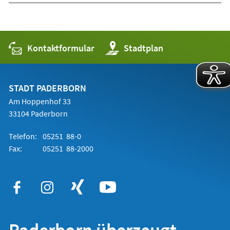
Kontaktformular
(Öffnet
Stadtplan
in
einem
neuen
Tab)
STADT PADERBORN
Am Hoppenhof 33
33104 Paderborn
Telefon:
05251 88-0
Fax:
05251 88-2000