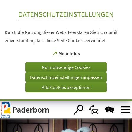
Inhalt anspringen
DATENSCHUTZEINSTELLUNGEN
Durch die Nutzung dieser Website erklären Sie sich damit
einverstanden, dass diese Seite Cookies verwendet.
(Öffnet
Mehr Infos
in
einem
Nur notwendige Cookies
neuen
Tab)
Datenschutzeinstellungen anpassen
Alle Cookies akzeptieren
Visuelle
Paderborn
Assistenzsoftware
öffnen.