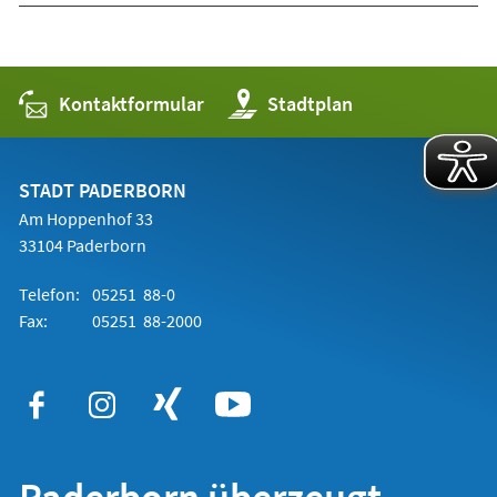
Kontaktformular
(Öffnet
Stadtplan
in
einem
neuen
Tab)
STADT PADERBORN
Am Hoppenhof 33
33104 Paderborn
Telefon:
05251 88-0
Fax:
05251 88-2000