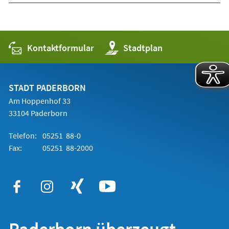
Kontaktformular
(Öffnet
Stadtplan
in
einem
neuen
Tab)
STADT PADERBORN
Am Hoppenhof 33
33104 Paderborn
Telefon:
05251 88-0
Fax:
05251 88-2000