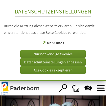
Inhalt anspringen
DATENSCHUTZEINSTELLUNGEN
Durch die Nutzung dieser Website erklären Sie sich damit
einverstanden, dass diese Seite Cookies verwendet.
(Öffnet
Mehr Infos
in
einem
Nur notwendige Cookies
neuen
Tab)
Datenschutzeinstellungen anpassen
Alle Cookies akzeptieren
Visuelle
Paderborn
Assistenzsoftware
öffnen.