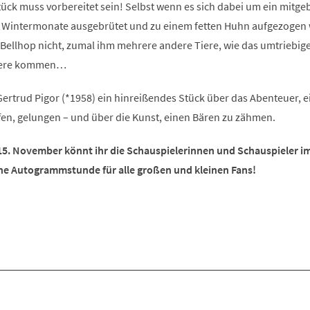
ück muss vorbereitet sein! Selbst wenn es sich dabei um ein mitge
ie Wintermonate ausgebrütet und zu einem fetten Huhn aufgezogen
ür Bellhop nicht, zumal ihm mehrere andere Tiere, wie das umtriebig
Quere kommen…
t Gertrud Pigor (*1958) ein hinreißendes Stück über das Abenteuer, 
fen, gelungen – und über die Kunst, einen Bären zu zähmen.
5. November könnt ihr die Schauspielerinnen und Schauspieler i
eine Autogrammstunde für alle großen und kleinen Fans!