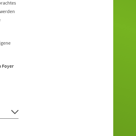
brachtes
 werden
e
eigene
m Foyer