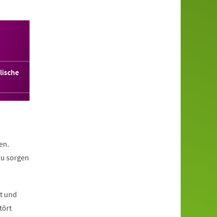
lische
en.
zu sorgen
nt und
tört