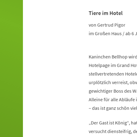
Tiere im Hotel
Veranstaltungsinformationen
von Gertrud Pigor
im Großen Haus / ab 6 
Kaninchen Bellhop wird
Hotelpage im Grand Hot
stellvertretenden Hoteld
urplötzlich verreist, ob
gewichtiger Boss des Wa
Alleine für alle Abläu
– das ist ganz schön vi
„Der Gast ist König“, h
versucht diensteifrig, 