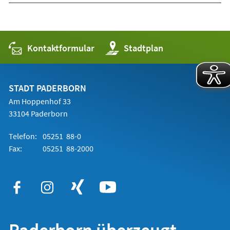
Kontaktformular
(Öffnet
Stadtplan
in
einem
neuen
Tab)
STADT PADERBORN
Am Hoppenhof 33
33104 Paderborn
Telefon:
05251 88-0
Fax:
05251 88-2000