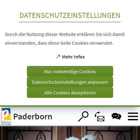
Inhalt anspringen
DATENSCHUTZEINSTELLUNGEN
Durch die Nutzung dieser Website erklären Sie sich damit
einverstanden, dass diese Seite Cookies verwendet.
(Öffnet
Mehr Infos
in
einem
Nur notwendige Cookies
neuen
Tab)
Datenschutzeinstellungen anpassen
Alle Cookies akzeptieren
Visuelle
Paderborn
Assistenzsoftware
öffnen.