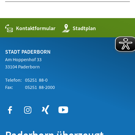
Kontaktformular
(Öffnet
Stadtplan
in
einem
neuen
Tab)
STADT PADERBORN
Am Hoppenhof 33
33104 Paderborn
Telefon:
05251 88-0
Fax:
05251 88-2000