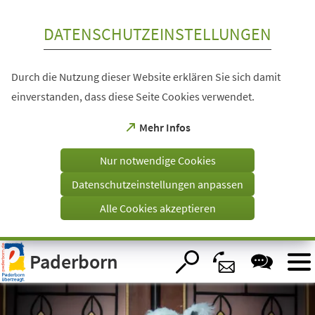
Inhalt anspringen
DATENSCHUTZEINSTELLUNGEN
Durch die Nutzung dieser Website erklären Sie sich damit
einverstanden, dass diese Seite Cookies verwendet.
(Öffnet
Mehr Infos
in
einem
Nur notwendige Cookies
neuen
Tab)
Datenschutzeinstellungen anpassen
Alle Cookies akzeptieren
Visuelle
Paderborn
Assistenzsoftware
öffnen.