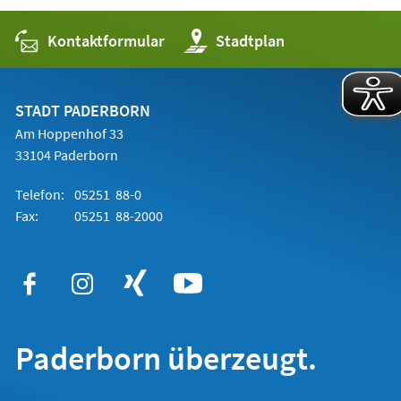
Kontaktformular
(Öffnet
Stadtplan
in
einem
neuen
Tab)
STADT PADERBORN
Am Hoppenhof 33
33104 Paderborn
Telefon:
05251 88-0
Fax:
05251 88-2000
Paderborn überzeugt.