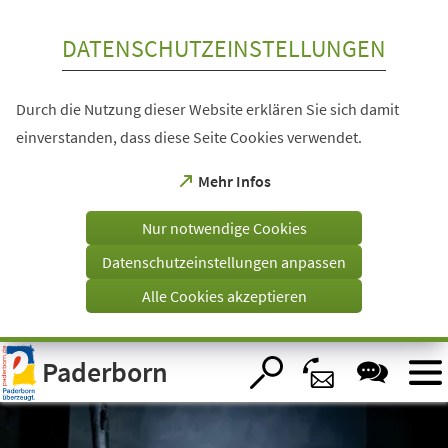
Inhalt anspringen
DATENSCHUTZEINSTELLUNGEN
Durch die Nutzung dieser Website erklären Sie sich damit
einverstanden, dass diese Seite Cookies verwendet.
(Öffnet
Mehr Infos
in
einem
Nur notwendige Cookies
neuen
Tab)
Datenschutzeinstellungen anpassen
Alle Cookies akzeptieren
Visuelle
Paderborn
Assistenzsoftware
öffnen.