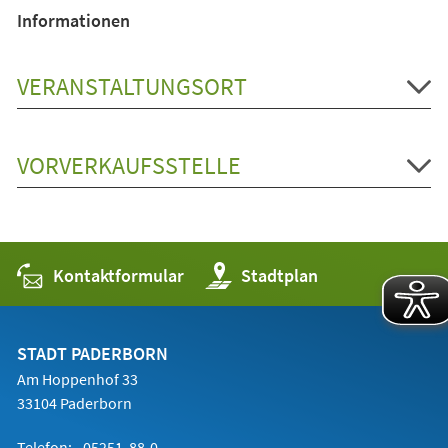
Informationen
VERANSTALTUNGSORT
VORVERKAUFSSTELLE
Kontaktformular
(Öffnet
Stadtplan
in
einem
neuen
Tab)
STADT PADERBORN
Am Hoppenhof 33
33104 Paderborn
Telefon:
05251 88-0