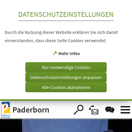
Inhalt anspringen
DATENSCHUTZEINSTELLUNGEN
Durch die Nutzung dieser Website erklären Sie sich damit
einverstanden, dass diese Seite Cookies verwendet.
(Öffnet
Mehr Infos
in
einem
Nur notwendige Cookies
neuen
Tab)
Datenschutzeinstellungen anpassen
Alle Cookies akzeptieren
Visuelle
Paderborn
Assistenzsoftware
öffnen.