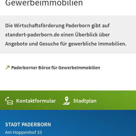
Gewerbeimmobilien
Die Wirtschaftsförderung Paderborn gibt auf
standort-paderborn.de einen Überblick über
Angebote und Gesuche für gewerbliche Immobilien.
(Öffnet
Paderborner Börse für Gewerbeimmobilien
in
einem
neuen
Tab)
Kontaktformular
(Öffnet
Stadtplan
in
einem
neuen
Tab)
STADT PADERBORN
Am Hoppenhof 33