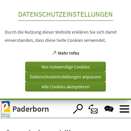
Inhalt anspringen
DATENSCHUTZEINSTELLUNGEN
Durch die Nutzung dieser Website erklären Sie sich damit
einverstanden, dass diese Seite Cookies verwendet.
(Öffnet
Mehr Infos
in
einem
Nur notwendige Cookies
neuen
Tab)
Datenschutzeinstellungen anpassen
Alle Cookies akzeptieren
Visuelle
Paderborn
Assistenzsoftware
öffnen.