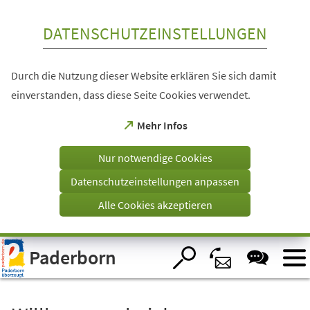
Inhalt anspringen
DATENSCHUTZEINSTELLUNGEN
Durch die Nutzung dieser Website erklären Sie sich damit
einverstanden, dass diese Seite Cookies verwendet.
(Öffnet
Mehr Infos
in
einem
Nur notwendige Cookies
neuen
Tab)
Datenschutzeinstellungen anpassen
Alle Cookies akzeptieren
Visuelle
Paderborn
Assistenzsoftware
öffnen.