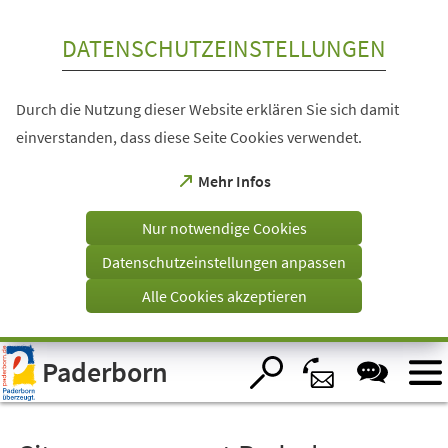
Inhalt anspringen
DATENSCHUTZEINSTELLUNGEN
Durch die Nutzung dieser Website erklären Sie sich damit
einverstanden, dass diese Seite Cookies verwendet.
(Öffnet
Mehr Infos
in
einem
Nur notwendige Cookies
neuen
Tab)
Datenschutzeinstellungen anpassen
Alle Cookies akzeptieren
Visuelle
Paderborn
Assistenzsoftware
öffnen.