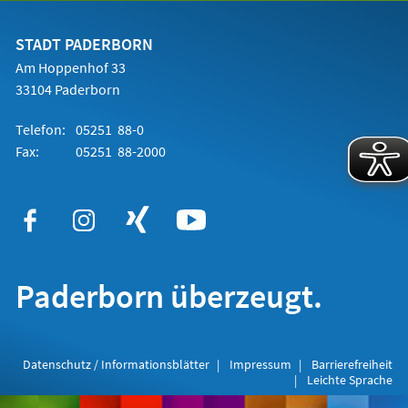
einem
neuen
Tab)
STADT PADERBORN
Am Hoppenhof 33
33104 Paderborn
Telefon:
05251 88-0
Fax:
05251 88-2000
Paderborn überzeugt.
Datenschutz / Informationsblätter
Impressum
Barrierefreiheit
Leichte Sprache