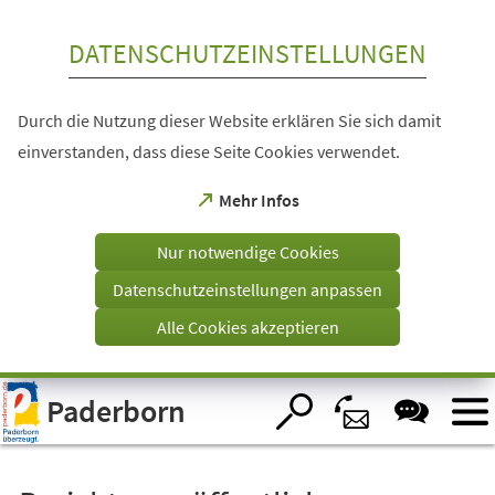
Inhalt anspringen
DATENSCHUTZEINSTELLUNGEN
Durch die Nutzung dieser Website erklären Sie sich damit
einverstanden, dass diese Seite Cookies verwendet.
(Öffnet
Mehr Infos
in
einem
Nur notwendige Cookies
neuen
Tab)
Datenschutzeinstellungen anpassen
Alle Cookies akzeptieren
Visuelle
Paderborn
Assistenzsoftware
öffnen.