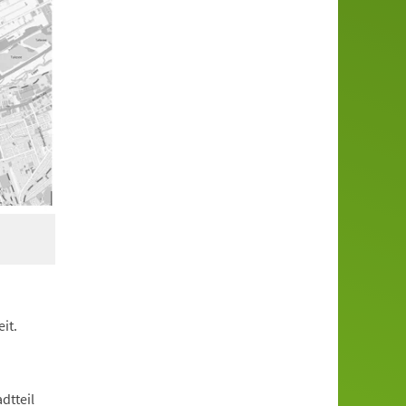
it.
dtteil