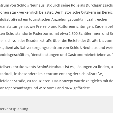
trum von Schloß Neuhaus ist durch seine Rolle als Durchgangsach
ionen stark verkehrlich belastet. Der historische Ortskern im Bereic
loßstraße ist ein touristischer Anziehungspunkt mit zahlreichen
ranstaltungen sowie Freizeit- und Kultureinrichtungen. Zudem bef
ößten Schulstandorte Paderborns mit etwa 2.500 Schülerinnen und S
r sich von der Residenzstraße über die Bielefelder Straße bis zum
eckt, dient als Nahversorgungszentrum von Schloß Neuhaus und weis
andelsgeschäften, Dienstleistungen und Gastronomiebetrieben auf
tteilverkehrskonzepts Schloß Neuhaus ist es, Lösungen zu finden, 
tadtteil, insbesondere im Zentrum entlang der Schloßstraße,
lefelder Straße, zu reduzieren. Das Konzept wurde zeitgleich mit d
skonzept beauftragt und wird vom Land NRW gefördert.
Verkehrsplanung