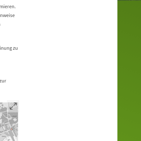
mieren.
inweise
n
einung zu
zur