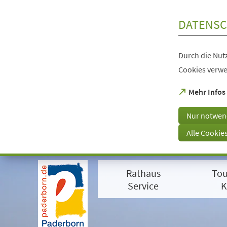
Inhalt anspringen
DATENSC
Durch die Nutz
Cookies verwe
(Öffnet
Mehr Infos
in
einem
Nur notwen
neuen
Tab)
Alle Cookie
Visuelle
Assistenzsoftware
Rathaus
Tou
öffnen.
Mit
Service
K
der
Tastatur
erreichbar
über
ALT