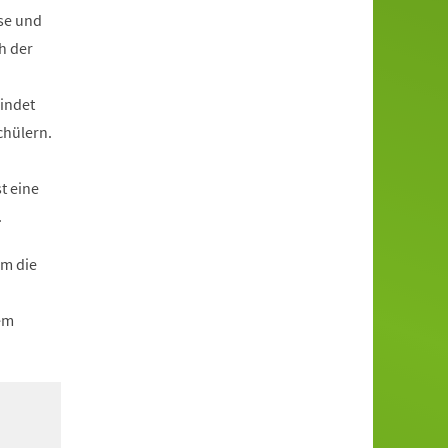
se und
h der
indet
chülern.
t eine
.
um die
em