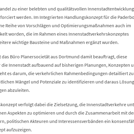
Wandel zu einer belebten und qualitätsvollen Innenstadtentwicklun
 forciert werden. Im Integrierten Handlungskonzept für die Paderb
eine Reihe von Vorschlägen und Optimierungs­maßnahmen auch im
kelt worden, die im Rahmen eines Innenstadtverkehrskonzeptes
weitere wichtige Bausteine und Maßnahmen ergänzt wurden.
t das Büro Planersocietät aus Dortmund damit beauftragt, diese
 die Innenstadt aufbauend auf bisherigen Planungen, Konzepten 
geht es darum, die verkehrlichen Rahmenbedingungen detailliert zu
tlichen Mängel und Potenziale zu identifizieren und daraus Lösun
en abzuleiten.
konzept verfolgt dabei die Zielsetzung, die Innenstadtverkehre unt
chen Aspekten zu optimieren und durch die Zusammenarbeit mit de
n, politischen Akteuren und Interessensverbänden ein konsensfä
pt aufzuzeigen.