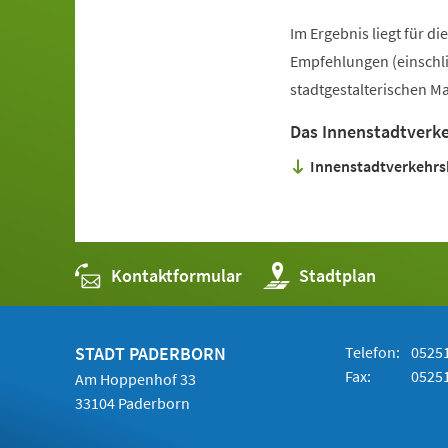
Im Ergebnis liegt für 
Empfehlungen (einschli
stadtgestalterischen M
Das Innenstadtverk
Innenstadtverkehrs
Kontaktformular
(Öffnet
Stadtplan
in
einem
neuen
Tab)
STADT PADERBORN
Telefon:
05251
Fax:
05251
Am Hoppenhof 33
33104 Paderborn