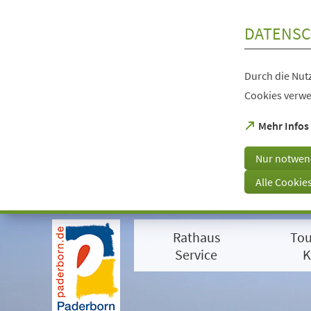
Inhalt anspringen
DATENSC
Durch die Nutz
Cookies verwe
(Öffnet
Mehr Infos
in
einem
Nur notwen
neuen
Tab)
Alle Cookie
Visuelle
Assistenzsoftware
Rathaus
Tou
öffnen.
Mit
Service
K
der
Tastatur
erreichbar
über
ALT