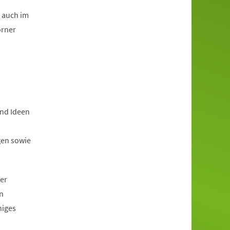
g auch im
orner
und Ideen
gen sowie
er
n
higes