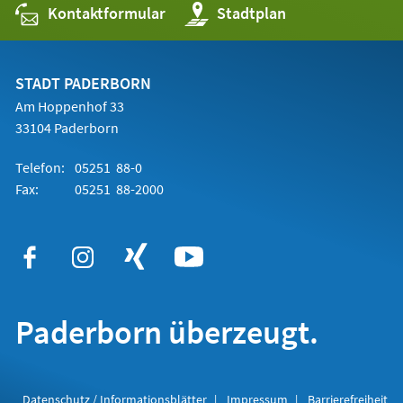
Kontaktformular
(Öffnet
Stadtplan
in
einem
neuen
Tab)
STADT PADERBORN
Am Hoppenhof 33
33104 Paderborn
Telefon:
05251 88-0
Fax:
05251 88-2000
Paderborn überzeugt.
Datenschutz / Informationsblätter
Impressum
Barrierefreiheit