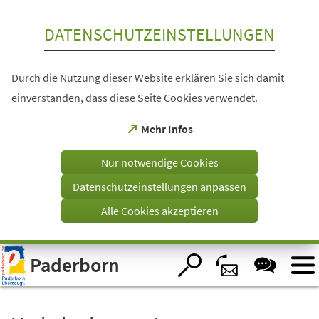
Inhalt anspringen
DATENSCHUTZEINSTELLUNGEN
Durch die Nutzung dieser Website erklären Sie sich damit
einverstanden, dass diese Seite Cookies verwendet.
(Öffnet
Mehr Infos
in
einem
Nur notwendige Cookies
neuen
Tab)
Datenschutzeinstellungen anpassen
Alle Cookies akzeptieren
Visuelle
Paderborn
Assistenzsoftware
öffnen.