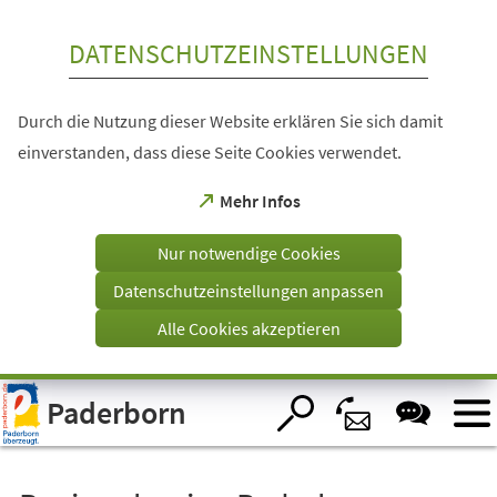
Inhalt anspringen
DATENSCHUTZEINSTELLUNGEN
Durch die Nutzung dieser Website erklären Sie sich damit
einverstanden, dass diese Seite Cookies verwendet.
(Öffnet
Mehr Infos
in
einem
Nur notwendige Cookies
neuen
Tab)
Datenschutzeinstellungen anpassen
Alle Cookies akzeptieren
Visuelle
Paderborn
Assistenzsoftware
öffnen.