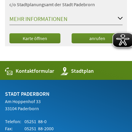
c/o Stadtplanungsamt der Stadt Padebrorn
MEHR INFORMATIONEN
(Öffnet
Karte öffnen
anrufen
in
einem
neuen
Tab)
Kontaktformular
(Öffnet
Stadtplan
in
einem
neuen
Tab)
STADT PADERBORN
Am Hoppenhof 33
33104 Paderborn
Telefon:
05251 88-0
Fax:
05251 88-2000