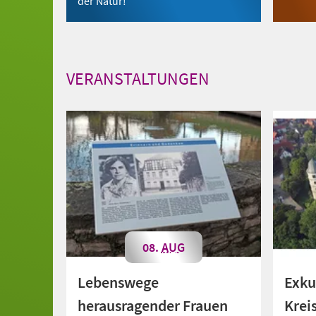
der Natur!
VERANSTALTUNGEN
08.
AUG
Lebenswege
Exku
herausragender Frauen
Kre