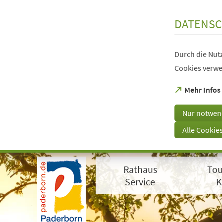
Inhalt anspringen
DATENSC
Durch die Nutz
Cookies verwe
(Öffnet
Mehr Infos
in
einem
Nur notwen
neuen
Tab)
Alle Cookie
Visuelle
Assistenzsoftware
Rathaus
Tou
öffnen.
Mit
Service
K
der
Tastatur
erreichbar
über
ALT