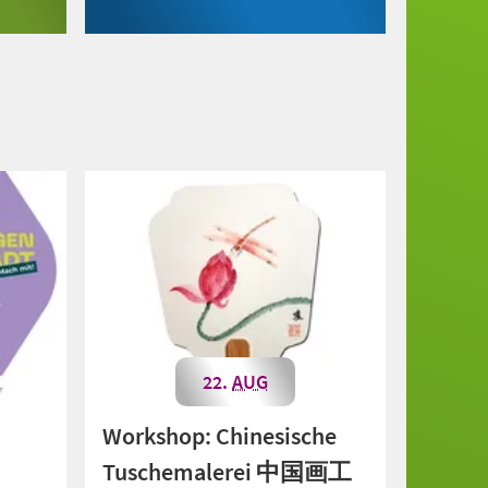
22.
AUG
Workshop: Chinesische
Tuschemalerei 中国画工