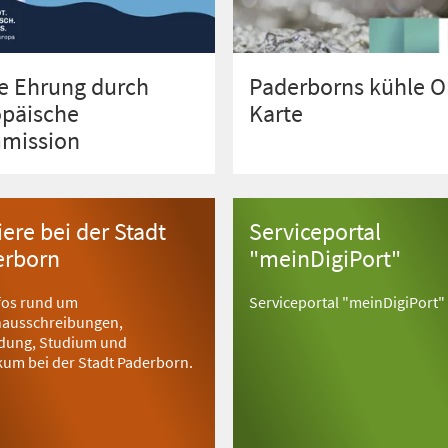
e Ehrung durch
Paderborns kühle O
opäische
Karte
mission
iere bei der Stadt
Serviceportal
erborn
"meinDigiPort"
nfos rund um
Serviceportal "meinDigiPort"
nausschreibungen,
ldung, Studium und
kum bei der Stadt Paderborn.