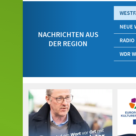
WESTF
NEUE 
NACHRICHTEN AUS
RADIO
DER REGION
WDR W