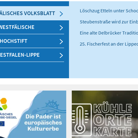
Löschzug Etteln unter Scho
ÄLISCHES VOLKSBLATT
Steubenstraße wird zur Ein
WESTFÄLISCHE
Eine alte Delbrücker Traditi
 HOCHSTIFT
25. Fischerfest an der Lippe
ESTFALEN-LIPPE