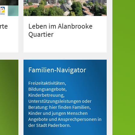
rte
Leben im Alanbrooke
Quartier
Familien-Navigator
Freizeitaktivitäten,
Bildungsangebote,
Kinderbetreuung,
Unterstützungsleistungen oder
Beratung: hier finden Familien,
Kinder und jungen Menschen
Angebote und Ansprechpersonen in
der Stadt Paderborn.