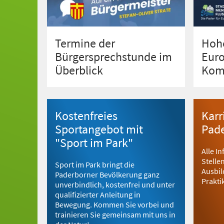
Termine der
Hoh
Bürgersprechstunde im
Eur
Überblick
Kom
Kostenfreies
Karr
Sportangebot mit
Pad
"Sport im Park"
Alle I
Stelle
Sport im Park bringt die
Ausbi
Paderborner Bevölkerung ganz
Prakti
unverbindlich, kostenfrei und unter
qualifizierter Anleitung in
Bewegung. Kommen Sie vorbei und
trainieren Sie gemeinsam mit uns in