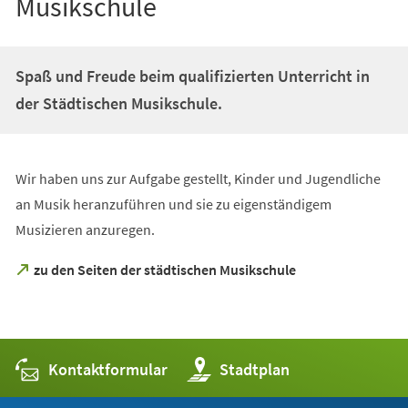
Musikschule
Spaß und Freude beim qualifizierten Unterricht in
der Städtischen Musikschule.
Wir haben uns zur Aufgabe gestellt, Kinder und Jugendliche
an Musik heranzuführen und sie zu eigenständigem
Musizieren anzuregen.
(Öffnet
zu den Seiten der städtischen Musikschule
in
einem
neuen
Tab)
Kontaktformular
(Öffnet
Stadtplan
in
einem