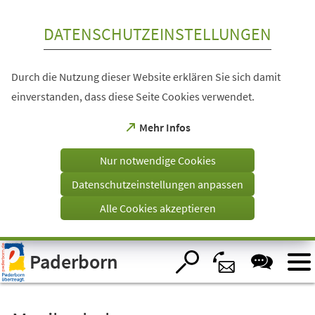
Inhalt anspringen
DATENSCHUTZEINSTELLUNGEN
Durch die Nutzung dieser Website erklären Sie sich damit
einverstanden, dass diese Seite Cookies verwendet.
(Öffnet
Mehr Infos
in
einem
Nur notwendige Cookies
neuen
Tab)
Datenschutzeinstellungen anpassen
Alle Cookies akzeptieren
Visuelle
Paderborn
Assistenzsoftware
öffnen.