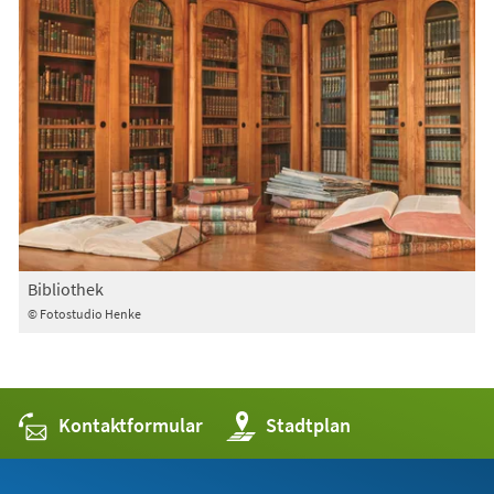
Bibliothek
© Fotostudio Henke
Kontaktformular
(Öffnet
Stadtplan
in
einem
neuen