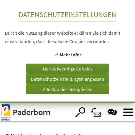
Inhalt anspringen
DATENSCHUTZEINSTELLUNGEN
Durch die Nutzung dieser Website erklären Sie sich damit
einverstanden, dass diese Seite Cookies verwendet.
(Öffnet
Mehr Infos
in
einem
Nur notwendige Cookies
neuen
Tab)
Datenschutzeinstellungen anpassen
Alle Cookies akzeptieren
Visuelle
Paderborn
Assistenzsoftware
öffnen.