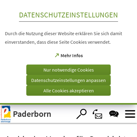
Inhalt anspringen
DATENSCHUTZEINSTELLUNGEN
Durch die Nutzung dieser Website erklären Sie sich damit
einverstanden, dass diese Seite Cookies verwendet.
(Öffnet
Mehr Infos
in
einem
Nur notwendige Cookies
neuen
Tab)
Datenschutzeinstellungen anpassen
Alle Cookies akzeptieren
Visuelle
Paderborn
Assistenzsoftware
öffnen.