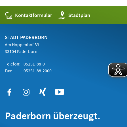
neuen
Tab)
Kontaktformular
(Öffnet
Stadtplan
in
einem
neuen
Tab)
STADT PADERBORN
Am Hoppenhof 33
33104 Paderborn
Telefon:
05251 88-0
Fax:
05251 88-2000
Paderborn überzeugt.