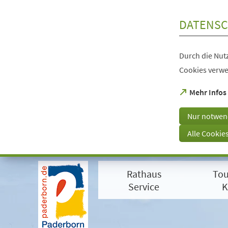
Inhalt anspringen
DATENSC
Durch die Nutz
Cookies verwe
(Öffnet
Mehr Infos
in
einem
Nur notwen
neuen
Tab)
Alle Cookie
Visuelle
Assistenzsoftware
Rathaus
Tou
öffnen.
Mit
Service
K
der
Tastatur
erreichbar
über
ALT