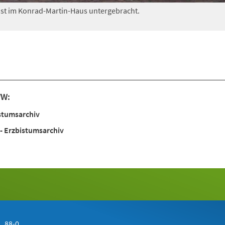
ist im Konrad-Martin-Haus untergebracht.
WW:
stumsarchiv
 - Erzbistumsarchiv
 88-0