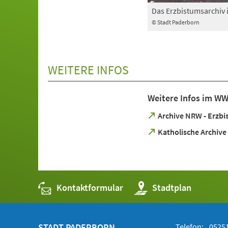
Das Erzbistumsarchiv 
© Stadt Paderborn
WEITERE INFOS
Weitere Infos im W
(Öffnet
Archive NRW - Erzbi
in
(Öffnet
Katholische Archive
einem
in
neuen
einem
Tab)
neuen
Tab)
Kontaktformular
(Öffnet
Stadtplan
in
einem
neuen
Tab)
STADT PADERBORN
Telefon:
05251