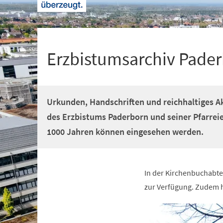
+
1
Erzbistumsarchiv Pade
Urkunden, Handschriften und reichhaltiges A
des Erzbistums Paderborn und seiner Pfarrei
1000 Jahren können eingesehen werden.
In der Kirchenbuchabte
zur Verfügung. Zudem h