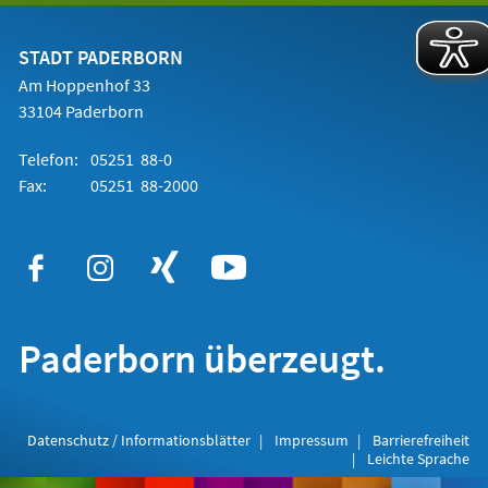
einem
neuen
Tab)
STADT PADERBORN
Am Hoppenhof 33
33104 Paderborn
Telefon:
05251 88-0
Fax:
05251 88-2000
Paderborn überzeugt.
Datenschutz / Informationsblätter
Impressum
Barrierefreiheit
Leichte Sprache