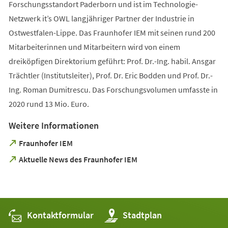
Forschungsstandort Paderborn und ist im Technologie-
Netzwerk it’s OWL langjähriger Partner der Industrie in
Ostwestfalen-Lippe. Das Fraunhofer IEM mit seinen rund 200
Mitarbeiterinnen und Mitarbeitern wird von einem
dreiköpfigen Direktorium geführt: Prof. Dr.-Ing. habil. Ansgar
Trächtler (Institutsleiter), Prof. Dr. Eric Bodden und Prof. Dr.-
Ing. Roman Dumitrescu. Das Forschungsvolumen umfasste in
2020 rund 13 Mio. Euro.
Weitere Informationen
(Öffnet
Fraunhofer IEM
in
(Öffnet
Aktuelle News des Fraunhofer IEM
einem
in
neuen
einem
Tab)
neuen
Tab)
Kontaktformular
(Öffnet
Stadtplan
in