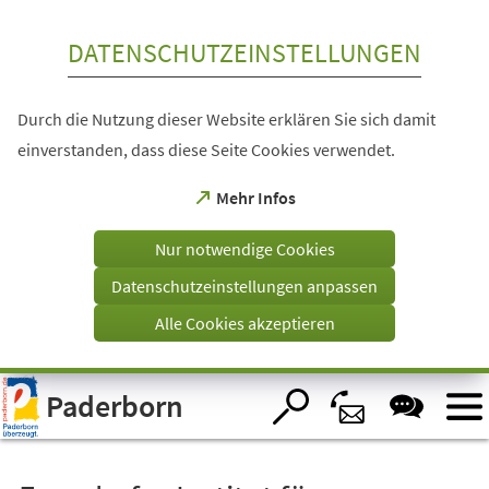
Inhalt anspringen
DATENSCHUTZEINSTELLUNGEN
Durch die Nutzung dieser Website erklären Sie sich damit
einverstanden, dass diese Seite Cookies verwendet.
(Öffnet
Mehr Infos
in
einem
Nur notwendige Cookies
neuen
Tab)
Datenschutzeinstellungen anpassen
Alle Cookies akzeptieren
Visuelle
Paderborn
Assistenzsoftware
öffnen.