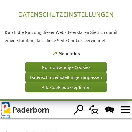
Inhalt anspringen
DATENSCHUTZEINSTELLUNGEN
Durch die Nutzung dieser Website erklären Sie sich damit
einverstanden, dass diese Seite Cookies verwendet.
(Öffnet
Mehr Infos
in
einem
Nur notwendige Cookies
neuen
Tab)
Datenschutzeinstellungen anpassen
Alle Cookies akzeptieren
Visuelle
Paderborn
Assistenzsoftware
öffnen.