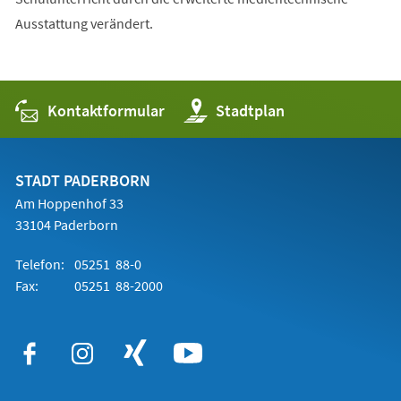
Ausstattung verändert.
Kontaktformular
(Öffnet
Stadtplan
in
einem
neuen
Tab)
STADT PADERBORN
Am Hoppenhof 33
33104 Paderborn
Telefon:
05251 88-0
Fax:
05251 88-2000