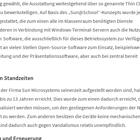
g gewählt, die Ausstattung weitestgehend über so genannte Thin Cl
s zu bewerkstelligen. Auf Basis des „Sun@School“-Konzepts wurde j
estattet, die zum einen alle im Klassenraum benötigten Dienste
nderen in Verbindung mit Windows-Terminal-Servern auch die Nutz
er Software, die ausschließlich für dieses Betriebssystem zur Verfü
 an vielen Stellen Open-Source-Software zum Einsatz, beispielswe
itung und der Präsentationssoftware, aber auch bei zentral bereit
n Standzeiten
fe der Firma Sun Microsystems seinerzeit aufgestellt worden sind, h
 bis zu 13 Jahren erreicht. Dies wurde zum einen dadurch erreicht, 
ktualisiert werden müssen, um den gestiegenen Anforderungen der 
t zu werden. Zum anderen besitzen die Geräte keine mechanische
sind dadurch auch gegen Vandalismus relativ unempfindlich.
n und Erneuerung