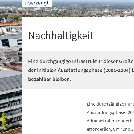
+
1
Nachhaltigkeit
Eine durchgängige Infrastruktur dieser Grö
der initialen Ausstattungsphase (2001-2004) l
bezahlbar bleiben.
Eine durchgängige Infr
Ausstattungsphase (200
Administration dauerhaf
erforderlich, um rund 