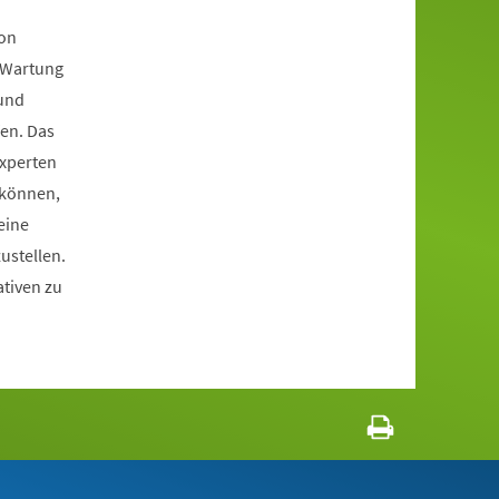
von
n Wartung
 und
en. Das
Experten
 können,
eine
ustellen.
ativen zu