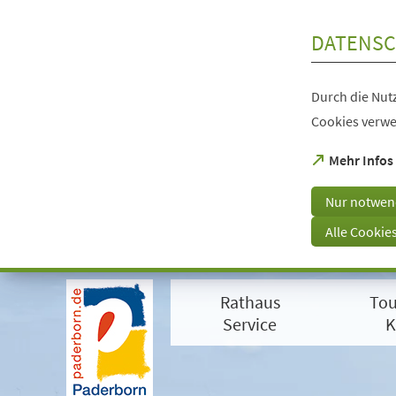
Inhalt anspringen
DATENSC
Durch die Nutz
Cookies verwe
(Öffnet
Mehr Infos
in
einem
Nur notwen
neuen
Tab)
Alle Cookie
Visuelle
Assistenzsoftware
Rathaus
Tou
öffnen.
Mit
Service
K
der
Tastatur
erreichbar
über
ALT