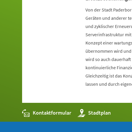
Von der Stadt Paderborn
Geräten und anderer te
und zyklischer Erneueru
Serverinfrastruktur mi
Konzept einer wartungs
übernommen wird und s
wird so auch dauerhaft 
kontinuierliche Finanzi
Gleichzeitig ist das Ko
lassen und durch eigen
Kontaktformular
(Öffnet
Stadtplan
in
einem
neuen