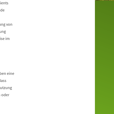
ients
ede
ung von
gung
ise im
aben eine
dass
Nutzung
n oder