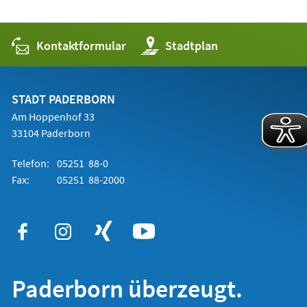
Kontaktformular
(Öffnet
Stadtplan
in
einem
neuen
Tab)
STADT PADERBORN
Am Hoppenhof 33
33104 Paderborn
Telefon:
05251 88-0
Fax:
05251 88-2000
Paderborn überzeugt.