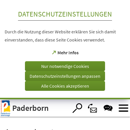
Inhalt anspringen
DATENSCHUTZEINSTELLUNGEN
Durch die Nutzung dieser Website erklären Sie sich damit
einverstanden, dass diese Seite Cookies verwendet.
(Öffnet
Mehr Infos
in
einem
Nur notwendige Cookies
neuen
Tab)
Datenschutzeinstellungen anpassen
Alle Cookies akzeptieren
Visuelle
Paderborn
Assistenzsoftware
öffnen.