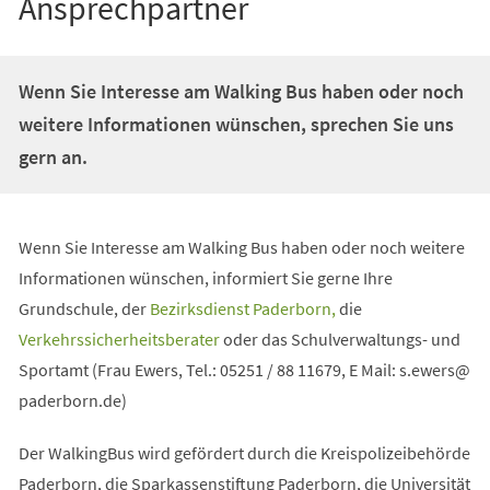
Ansprechpartner
Wenn Sie Interesse am Walking Bus haben oder noch
weitere Informationen wünschen, sprechen Sie uns
gern an.
Wenn Sie Interesse am Walking Bus haben oder noch weitere
Informationen wünschen, informiert Sie gerne Ihre
(Öffnet
Grundschule, der
Bezirksdienst Paderborn,
die
in
(Öffnet
Verkehrssicherheitsberater
oder das Schulverwaltungs- und
einem
in
Sportamt (Frau Ewers, Tel.: 05251 / 88 11679, E Mail:
s.ewers
neuen
einem
paderborn
de
)
Tab)
neuen
Der WalkingBus wird gefördert durch die Kreispolizeibehörde
Tab)
Paderborn, die Sparkassenstiftung Paderborn, die Universität