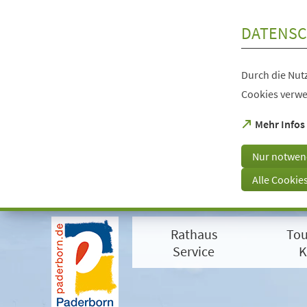
Inhalt anspringen
DATENSC
Durch die Nutz
Cookies verwe
(Öffnet
Mehr Infos
in
einem
Nur notwen
neuen
Tab)
Alle Cookie
Visuelle
Assistenzsoftware
Rathaus
Tou
öffnen.
Mit
Service
K
der
Tastatur
erreichbar
über
ALT