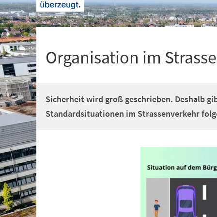
+
1
Organisation im Strass
Sicherheit wird groß geschrieben. Deshalb gib
Standardsituationen im Strassenverkehr fol