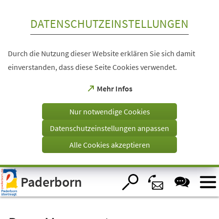
Inhalt anspringen
DATENSCHUTZEINSTELLUNGEN
Durch die Nutzung dieser Website erklären Sie sich damit
einverstanden, dass diese Seite Cookies verwendet.
(Öffnet
Mehr Infos
in
einem
Nur notwendige Cookies
neuen
Tab)
Datenschutzeinstellungen anpassen
Alle Cookies akzeptieren
Visuelle
Paderborn
Assistenzsoftware
öffnen.