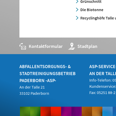
Grünschnitt
Die Biotonne
Recyclinghöfe Talle
Kontaktformular
(Öffnet
Stadtplan
in
einem
neuen
Tab)
ABFALLENTSORGUNGS- &
ASP-SERVIC
STADTREINIGUNGSBETRIEB
AN DER TALL
PADERBORN -ASP-
Info-Telefon: 
Kundenservice:
An der Talle 21
Fax: 05251 88-
33102 Paderborn