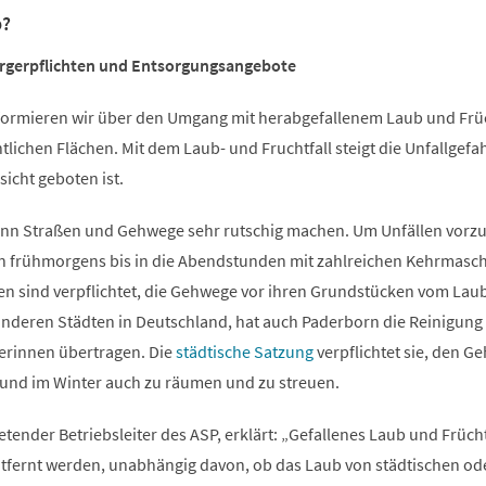
b?
ürgerpflichten und Entsorgungsangebote
nformieren wir über den Umgang mit herabgefallenem Laub und Frü
tlichen Flächen. Mit dem Laub- und Fruchtfall steigt die Unfallgefah
icht geboten ist.
ann Straßen und Gehwege sehr rutschig machen. Um Unfällen vorz
on frühmorgens bis in die Abendstunden mit zahlreichen Kehrmasc
nen sind verpflichtet, die Gehwege vor ihren Grundstücken vom Lau
 anderen Städten in Deutschland, hat auch Paderborn die Reinigung
erinnen übertragen. Die
städtische Satzung
verpflichtet sie, den G
 und im Winter auch zu räumen und zu streuen.
etender Betriebsleiter des ASP, erklärt: „Gefallenes Laub und Früch
fernt werden, unabhängig davon, ob das Laub von städtischen od