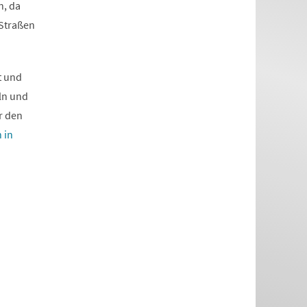
n, da
 Straßen
t und
ln und
r den
 in