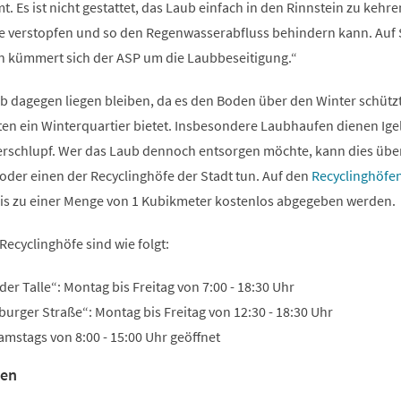
 Es ist nicht gestattet, das Laub einfach in den Rinnstein zu kehre
fe verstopfen und so den Regenwasserabfluss behindern kann. Auf
en kümmert sich der ASP um die Laubbeseitigung.“
b dagegen liegen bleiben, da es den Boden über den Winter schütz
ten ein Winterquartier bietet. Insbesondere Laubhaufen dienen Ige
erschlupf. Wer das Laub dennoch entsorgen möchte, kann dies übe
oder einen der Recyclinghöfe der Stadt tun. Auf den
Recyclinghöfen
is zu einer Menge von 1 Kubikmeter kostenlos abgegeben werden.
Recyclinghöfe sind wie folgt:
er Talle“: Montag bis Freitag von 7:00 - 18:30 Uhr
burger Straße“: Montag bis Freitag von 12:30 - 18:30 Uhr
amstags von 8:00 - 15:00 Uhr geöffnet
nen