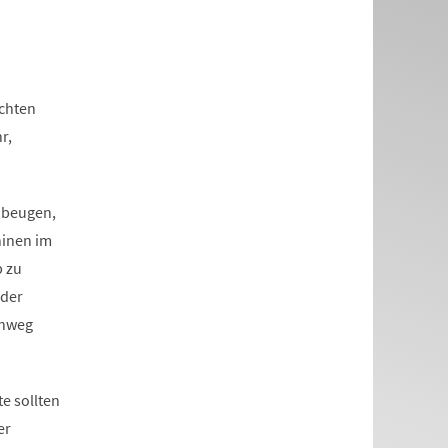
chten
r,
ubeugen,
hinen im
b zu
 der
ehweg
te sollten
er