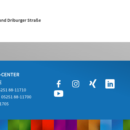
 und Driburger Straße
E-CENTER
E
05251 88-11710
 05251 88-11700
21705