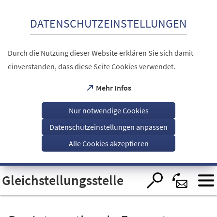
Inhalt anspringen
DATENSCHUTZEINSTELLUNGEN
Durch die Nutzung dieser Website erklären Sie sich damit
einverstanden, dass diese Seite Cookies verwendet.
(Öffnet
Mehr Infos
in
einem
Nur notwendige Cookies
neuen
Tab)
Datenschutzeinstellungen anpassen
Alle Cookies akzeptieren
Visuelle
Gleichstellungsstelle
Assistenzsoftware
öffnen.