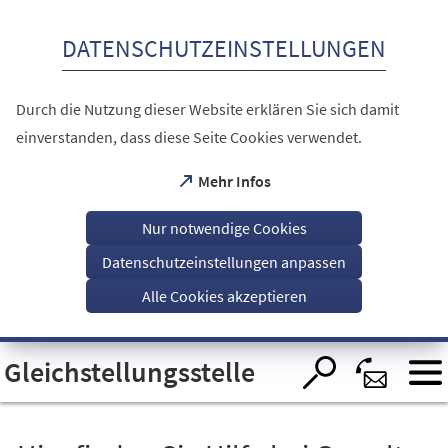
Inhalt anspringen
DATENSCHUTZEINSTELLUNGEN
Durch die Nutzung dieser Website erklären Sie sich damit
einverstanden, dass diese Seite Cookies verwendet.
(Öffnet
Mehr Infos
in
einem
Nur notwendige Cookies
neuen
Tab)
Datenschutzeinstellungen anpassen
Alle Cookies akzeptieren
Visuelle
Gleichstellungsstelle
Assistenzsoftware
öffnen.