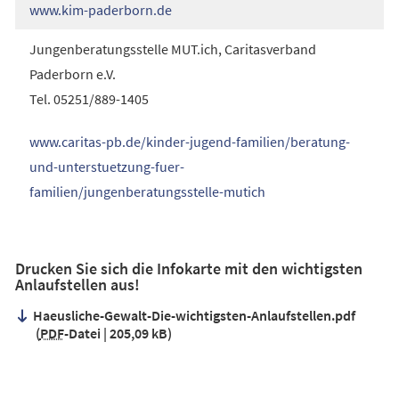
(Öffnet
www.kim-paderborn.de
in
Jungenberatungsstelle MUT.ich, Caritasverband
einem
Paderborn e.V.
neuen
Tel. 05251/889-1405
Tab)
www.caritas-pb.de/kinder-jugend-familien/beratung-
und-unterstuetzung-fuer-
(Öffnet
familien/jungenberatungsstelle-mutich
in
einem
neuen
Drucken Sie sich die Infokarte mit den wichtigsten
Anlaufstellen aus!
Tab)
Haeusliche-Gewalt-Die-wichtigsten-Anlaufstellen.pdf
PDF
-Datei
205,09 kB