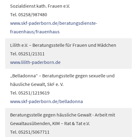
einem
Sozialdienst kath. Frauen e.V.
neuen
Tel. 05258/987480
Tab)
www.skf-paderborn.de/beratungsdienste-
(Öffnet
frauenhaus/frauenhaus
in
Lilith e.V. – Beratungsstelle für Frauen und Mädchen
einem
Tel. 05251/21311
neuen
(Öffnet
www.lilith-paderborn.de
Tab)
in
„Belladonna“ – Beratungsstelle gegen sexuelle und
einem
häusliche Gewalt, SkF e. V.
neuen
Tel. 05251/1219619
Tab)
(Öffnet
www.skf-paderborn.de/belladonna
in
Beratungsstelle gegen häusliche Gewalt - Arbeit mit
einem
Gewaltausübenden, KIM – Rat & Tat e.V.
neuen
Tel. 05251/5067711
Tab)