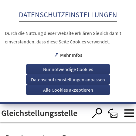
Inhalt anspringen
DATENSCHUTZEINSTELLUNGEN
Durch die Nutzung dieser Website erklären Sie sich damit
einverstanden, dass diese Seite Cookies verwendet.
(Öffnet
Mehr Infos
in
einem
Nur notwendige Cookies
neuen
Tab)
Datenschutzeinstellungen anpassen
Alle Cookies akzeptieren
Visuelle
Gleichstellungsstelle
Assistenzsoftware
öffnen.