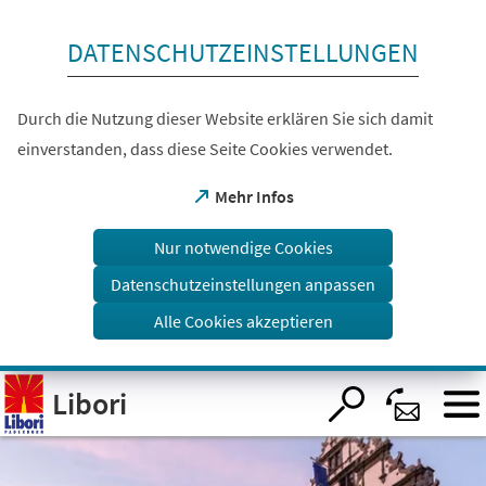
Inhalt anspringen
DATENSCHUTZEINSTELLUNGEN
Durch die Nutzung dieser Website erklären Sie sich damit
einverstanden, dass diese Seite Cookies verwendet.
(Öffnet
Mehr Infos
in
einem
Nur notwendige Cookies
neuen
Tab)
Datenschutzeinstellungen anpassen
Alle Cookies akzeptieren
Visuelle
Libori
Assistenzsoftware
öffnen.