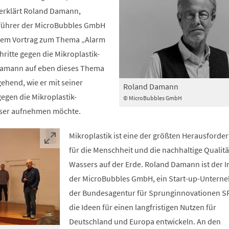
 erklärt Roland Damann,
sführer der MicroBubbles GmbH
 dem Vortrag zum Thema „Alarm
ritte gegen die Mikroplastik-
Damann auf eben dieses Thema
gehend, wie er mit seiner
Roland Damann
egen die Mikroplastik-
© MicroBubbles GmbH
ser aufnehmen möchte.
Mikroplastik ist eine der größten Herausford
für die Menschheit und die nachhaltige Qualitä
Wassers auf der Erde. Roland Damann ist der 
der MicroBubbles GmbH, ein Start-up-Untern
der Bundesagentur für Sprunginnovationen S
die Ideen für einen langfristigen Nutzen für
Deutschland und Europa entwickeln. An den