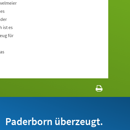
velmeier
les
 der
 ist es
eug für
tas
Paderborn überzeugt.