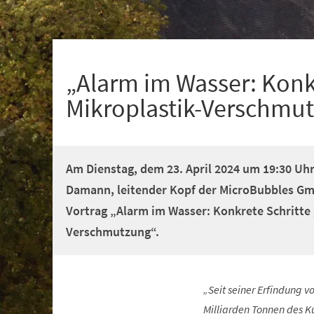
+
1
„Alarm im Wasser: Konkr
Mikroplastik-Verschmu
Am Dienstag, dem 23. April 2024 um 19:30 Uh
Damann, leitender Kopf der MicroBubbles Gm
Vortrag „Alarm im Wasser: Konkrete Schritte 
Verschmutzung“.
„Seit seiner Erfindung v
Milliarden Tonnen des Kun