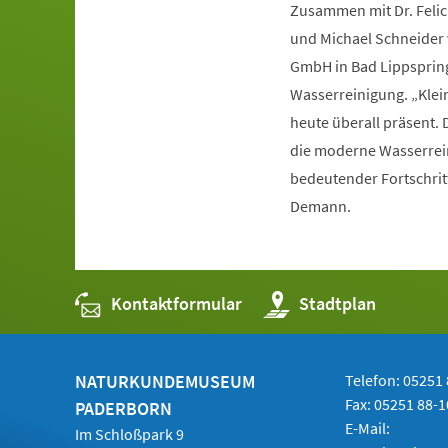
Zusammen mit Dr. Feli
und Michael Schneider 
GmbH in Bad Lippspringe
Wasserreinigung. „Klein
heute überall präsent.
die moderne Wasserrein
bedeutender Fortschritt
Demann.
Kontaktformular
(Öffnet
Stadtplan
in
einem
neuen
Tab)
NATURKUNDEMUSEUM
Telefon: 05251
Fax: 05251 88-
PADERBORN
E-Mail:
Im Schloßpark 9