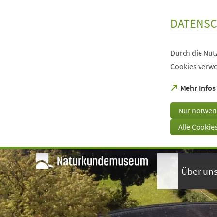
Inhalt anspringen
DATENSC
Durch die Nutz
Cookies verwe
(Öffnet
Mehr Infos
in
einem
Nur notwen
neuen
Tab)
Alle Cookie
Visuelle
Assistenzsoftware
öffnen.
Über un
Mit
der
Tastatur
erreichbar
über
ALT