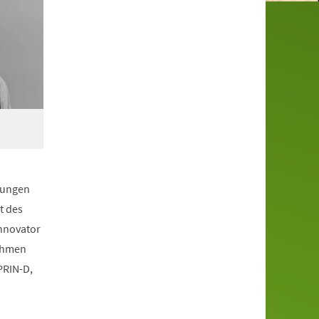
erungen
t des
Innovator
ehmen
PRIN-D,