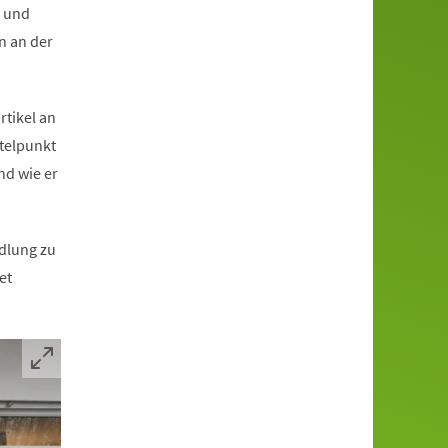
h und
n an der
tikel an
telpunkt
nd wie er
dlung zu
et