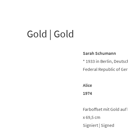
+
1
Gold | Gold
Sarah Schumann
* 1933 in Berlin, Deuts
Federal Republic of Ge
Alice
1974
Farboffset mit Gold auf 
x 69,5 cm
Signiert | Signed