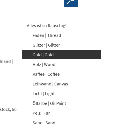
Alles ist so flauschig!
Faden | Thread
Glitzer | Glitter
Gold | Gold
hland |
Holz | Wood
Kaffee | Coffee
Leinwand | Canvas
Licht | Light
Ölfarbe | Oil Paint
stock, 50
Pelz | Fur
Sand | Sand